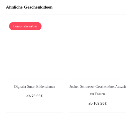
Ähnliche Geschenkideen
Personalisierbar
Digitaler Smart Bilderrahmen
Jochen Schweizer Geschenkbox Auszeit
für Frauen
Original
Current
79.99
€
price
price
169.90
€
was:
is:
149.99€.
79.99€.