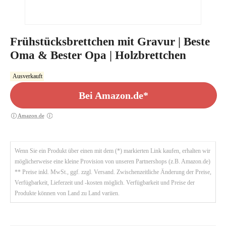
Frühstücksbrettchen mit Gravur | Beste
Oma & Bester Opa | Holzbrettchen
Ausverkauft
Bei Amazon.de*
Amazon.de
Wenn Sie ein Produkt über einen mit dem (*) markierten Link kaufen, erhalten wir
möglicherweise eine kleine Provision von unseren Partnershops (z.B. Amazon.de)
** Preise inkl. MwSt., ggf. zzgl. Versand. Zwischenzeitliche Änderung der Preise,
Verfügbarkeit, Lieferzeit und -kosten möglich. Verfügbarkeit und Preise der
Produkte können von Land zu Land variien.