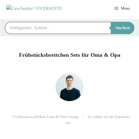
Zum
Menu
Inhalt
springen
Products
Suchen
search
Frühstücksbrettchen Sets für Oma & Opa
für Sie zusammengestellt von
Robert
(*) Hinweis zu Affiliate Links & Finanzierung
|
So wählen wir die Geschenke
aus