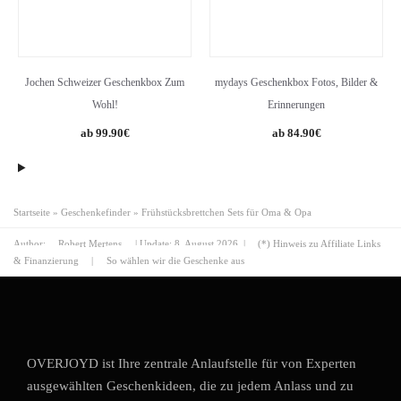
Jochen Schweizer Geschenkbox Zum
mydays Geschenkbox Fotos, Bilder &
Wohl!
Erinnerungen
99.90
€
84.90
€
Startseite
»
Geschenkefinder
»
Frühstücksbrettchen Sets für Oma & Opa
Author:
Robert Mertens
| Update:
8. August 2026
|
(*) Hinweis zu Affiliate Links
& Finanzierung
|
So wählen wir die Geschenke aus
OVERJOYD ist Ihre zentrale Anlaufstelle für von Experten
ausgewählten Geschenkideen, die zu jedem Anlass und zu