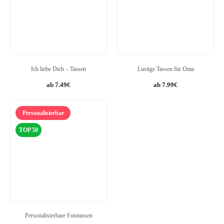
Ich liebe Dich – Tassen
Lustige Tassen für Oma
Original
Current
7.49
€
7.99
€
price
price
was:
is:
Personalisierbar
8.95€.
7.99€.
TOP 50
Personalisierbare Fototassen