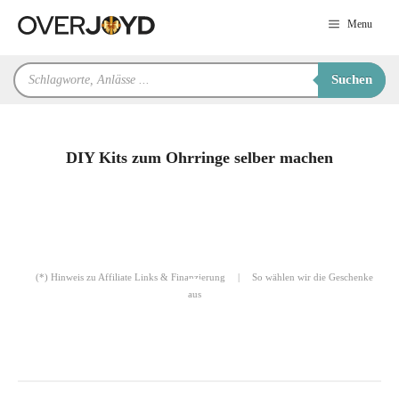
Zum
Menu
Inhalt
springen
Products
Suchen
search
DIY Kits zum Ohrringe selber machen
für Sie zusammengestellt von
Robert
(*) Hinweis zu Affiliate Links & Finanzierung
|
So wählen wir die Geschenke
aus