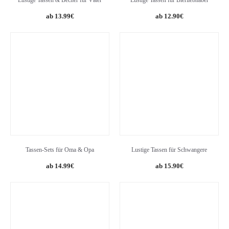
Lustige Tassen & Becher für Väter
Lustige Tassen für Bierliebhaber
Original
Current
13.99
€
12.90
€
price
price
was:
is:
13.90€.
12.90€.
Tassen-Sets für Oma & Opa
Lustige Tassen für Schwangere
14.99
€
15.90
€