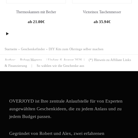
Thermoskannen mit Becher
Victorinox Taschenmesser
Original
Current
Original
Current
21.00
€
35.94
€
price
price
price
price
was:
is:
was:
is:
32.99€.
21.00€.
41.00€.
35.94€.
Startseite
»
Geschenkefinder
»
DIY Kits zum Ohrringe selber machen
Author:
Robert Mertens
| Update:
6. August 2026
|
(*) Hinweis zu Affiliate Links
& Finanzierung
|
So wählen wir die Geschenke aus
OVERJOYD ist Ihre zentrale Anlaufstelle für von Experten
ausgewählten Geschenkideen, die zu jedem Anlass und zu
jedem Budget passen.
Gegründet von Robert und Alex, zwei erfahrenen