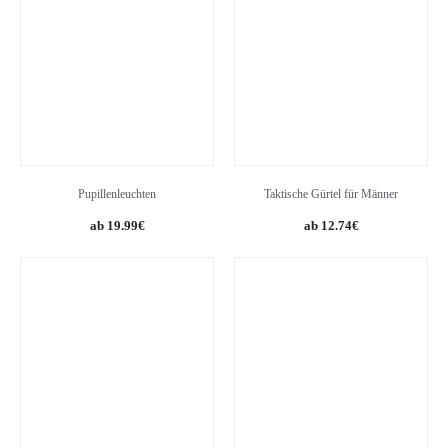
Pupillenleuchten
Taktische Gürtel für Männer
Original
Current
19.99
€
12.74
€
price
price
was:
is:
20.98€.
12.74€.