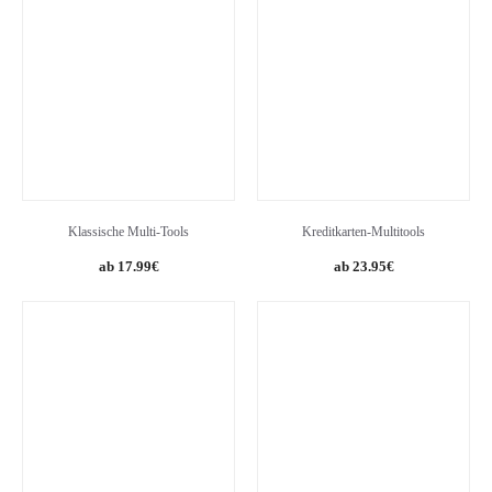
Klassische Multi-Tools
Kreditkarten-Multitools
Original
Current
17.99
€
23.95
€
price
price
was:
is:
38.66€.
23.95€.