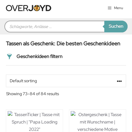
Zum
Menu
Inhalt
springen
Products
Suchen
search
Tassen als Geschenk: Die besten Geschenkideen
Geschenkideen filtern
Preis
Alter
Showing 73–84 of 84 results
Geschlecht
Beziehung