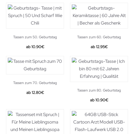
Tassen zum 50. Geburtstag
Tassen zum 60. Geburtstag
10.90
€
12.95
€
Tassen zum 70. Geburtstag
Tassen zum 80. Geburtstag
12.80
€
Original
Current
10.90
€
price
price
was:
is:
12.80€.
10.90€.