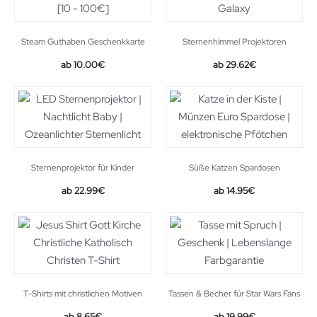
Steam Guthaben Geschenkkarte
Sternenhimmel Projektoren
10.00
€
29.62
€
Sternenprojektor für Kinder
Süße Katzen Spardosen
22.99
€
14.95
€
T-Shirts mit christlichen Motiven
Tassen & Becher für Star Wars Fans
Original
Current
8.65
€
19.99
€