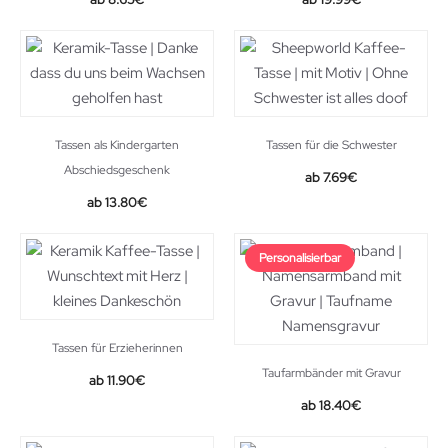
price
price
was:
is:
17.31€.
8.65€.
Tassen als Kindergarten
Tassen für die Schwester
Abschiedsgeschenk
Original
Current
7.69
€
price
price
13.80
€
was:
is:
8.95€.
7.69€.
Personalisierbar
Tassen für Erzieherinnen
Taufarmbänder mit Gravur
11.90
€
18.40
€