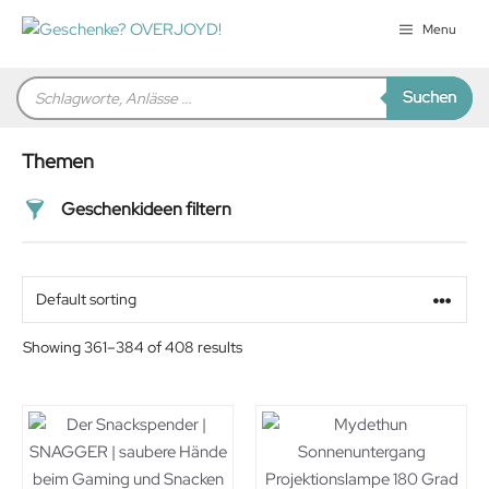
Zum
Menu
Inhalt
springen
Products
Suchen
search
Themen
Geschenkideen filtern
Preis
Alter
Showing 361–384 of 408 results
Geschlecht
Beziehung