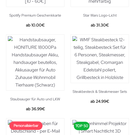
Spotify Premium Geschenkkarte
Star Wars Logo-Licht
10.00
€
31.30
€
Steakbesteck & Steakmesser Sets
Staubsauger für Auto und LKW
Original
Current
24.99
€
price
price
36.99
€
was:
is:
59.99€.
24.99€.
Personalisierbar
TOP 50