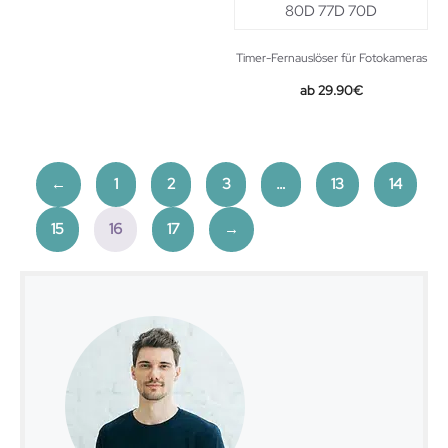
Timer-Fernauslöser für Fotokameras
29.90
€
←
1
2
3
…
13
14
15
16
17
→