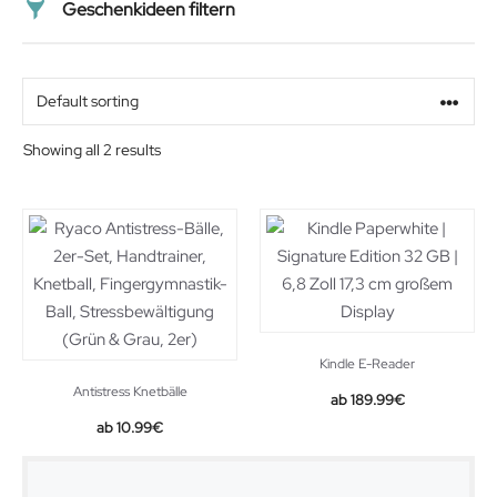
Geschenkideen filtern
Preis
Alter
Showing all 2 results
Geschlecht
Beziehung
Kindle E-Reader
Antistress Knetbälle
189.99
€
Original
Current
10.99
€
price
price
was:
is:
11.99€.
10.99€.