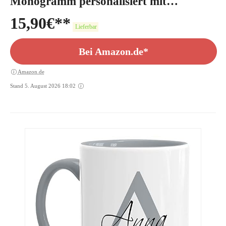
Monogramm personalisiert mit
Wunschname Initiale Blätter-Motiv
15,90
€
persönliche Geschenke weiß Keramik-
Lieferbar
Tasse
Bei Amazon.de*
Amazon.de
Stand 5. August 2026 18:02