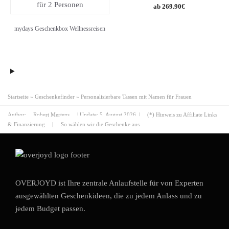
269.90
€
mydays Geschenkbox Wellnessreisen
Startseite
»
Geschenkefinder
»
Personalisierbare Tassen mit Namen für Frauen
Author:
Robert Mertens
| Update:
5. August 2026
|
(*) Hinweis zu Affiliate Links
& Finanzierung
|
So wählen wir die Geschenke aus
OVERJOYD ist Ihre zentrale Anlaufstelle für von Experten
ausgewählten Geschenkideen, die zu jedem Anlass und zu
jedem Budget passen.