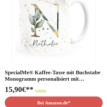
SpecialMe® Kaffee-Tasse mit Buchstabe
Monogramm personalisiert mit
Wunschname Initiale Blätter-Motiv
15,90
€
persönliche Geschenke weiß Keramik-
Lieferbar
Tasse
Bei Amazon.de*