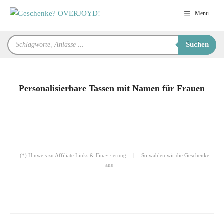
Zum
Menu
Inhalt
springen
Products
Suchen
search
Personalisierbare Tassen mit Namen für Frauen
für Sie zusammengestellt von
Robert
(*) Hinweis zu Affiliate Links & Finanzierung
|
So wählen wir die Geschenke
aus