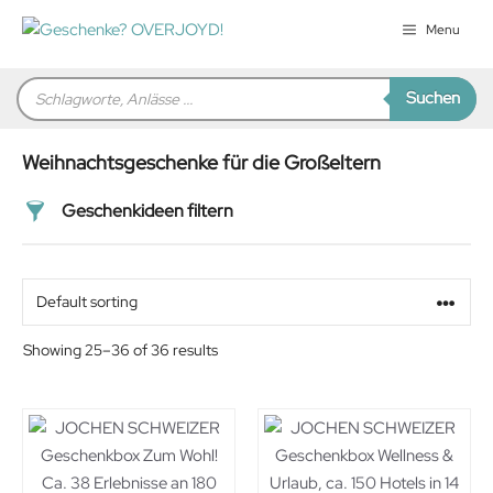
Zum
Menu
Inhalt
springen
Products
Suchen
search
Weihnachtsgeschenke für die Großeltern
Geschenkideen filtern
Preis
Alter
Showing 25–36 of 36 results
Geschlecht
Beziehung