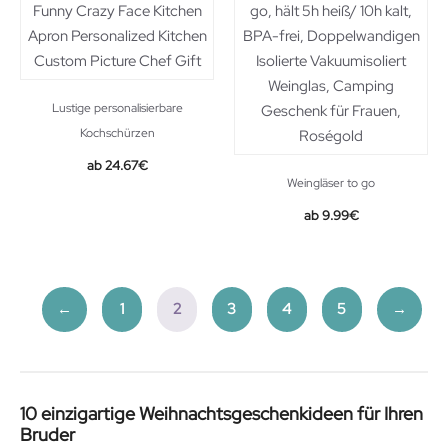
Lustige personalisierbare
Kochschürzen
24.67
€
Weingläser to go
9.99
€
←
1
2
3
4
5
→
10 einzigartige Weihnachtsgeschenkideen für Ihren
Bruder