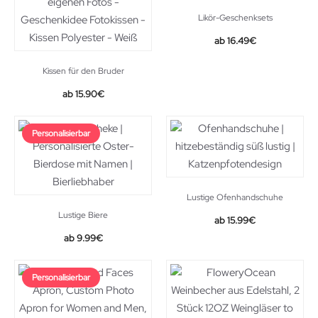
Likör-Geschenksets
16.49
€
Kissen für den Bruder
15.90
€
Personalisierbar
Lustige Ofenhandschuhe
Lustige Biere
15.99
€
9.99
€
Personalisierbar