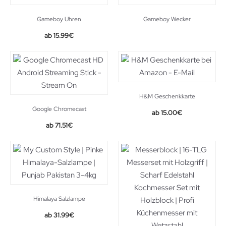
Gameboy Uhren
Gameboy Wecker
15.99
€
H&M Geschenkkarte
Google Chromecast
15.00
€
71.51
€
Himalaya Salzlampe
31.99
€