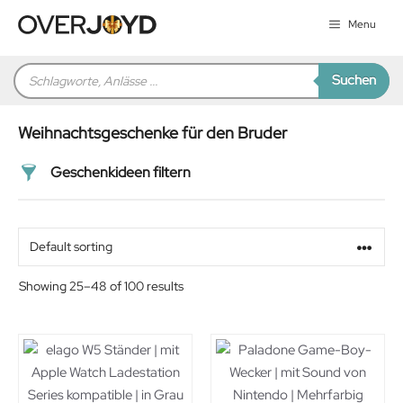
Zum
Menu
Inhalt
springen
Products
Suchen
search
Weihnachtsgeschenke für den Bruder
Geschenkideen filtern
Preis
Alter
Showing 25–48 of 100 results
Geschlecht
Beziehung