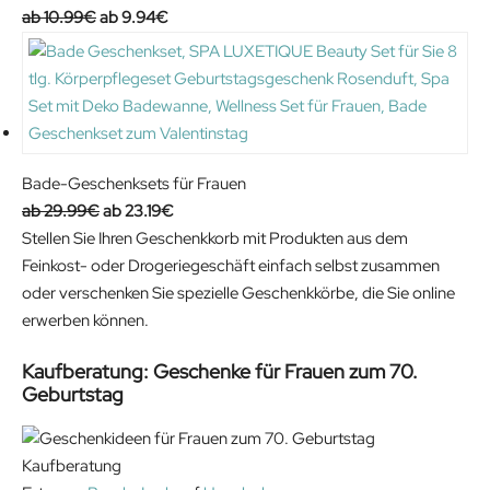
O
C
10.99
€
9.94
€
r
u
i
r
g
r
i
e
n
n
a
t
Bade-Geschenksets für Frauen
l
p
O
C
29.99
€
23.19
€
p
r
r
u
Stellen Sie Ihren Geschenkkorb mit Produkten aus dem
r
i
i
r
Feinkost- oder Drogeriegeschäft einfach selbst zusammen
i
c
g
r
oder verschenken Sie spezielle Geschenkkörbe, die Sie online
c
e
i
e
erwerben können.
e
i
n
n
Kaufberatung: Geschenke für Frauen zum 70.
w
s
a
t
Geburtstag
a
:
l
p
s
9
p
r
:
.
r
i
1
9
i
c