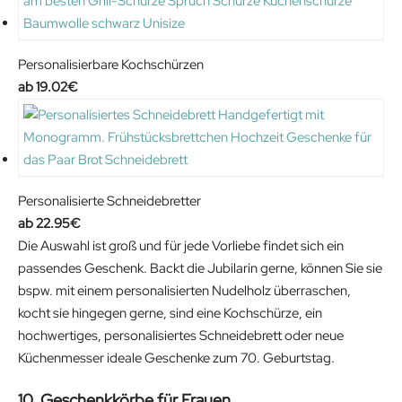
.
9
9
€
9
.
Personalisierbare Kochschürzen
€
19.02
€
.
Personalisierte Schneidebretter
22.95
€
Die Auswahl ist groß und für jede Vorliebe findet sich ein
passendes Geschenk. Backt die Jubilarin gerne, können Sie sie
bspw. mit einem personalisierten Nudelholz überraschen,
kocht sie hingegen gerne, sind eine Kochschürze, ein
hochwertiges, personalisiertes Schneidebrett oder neue
Küchenmesser ideale Geschenke zum 70. Geburtstag.
10. Geschenkkörbe für Frauen