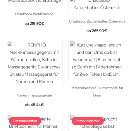
Urlaubsbox Wohlfühltage
Urlaubsbox Zauberhaftes Österreich
219.90
€
265.90
€
Personalisierbare Blumentöpfe für
Nackenmassagegeräte
Oma
Original
Current
48.44
€
price
price
was:
is:
Personalisierbar
Personalisierbar
89.00€.
48.44€.