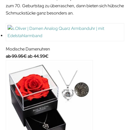
6
9
zum 70. Geburtstag zu überraschen, dann bieten sich hübsche
.
9
Schmuckstücke ganz besonders an.
9
€
9
.
€
.
Modische Damenuhren
O
C
99.95
€
44.99
€
r
u
i
r
g
r
i
e
n
n
a
t
l
p
p
r
r
i
i
c