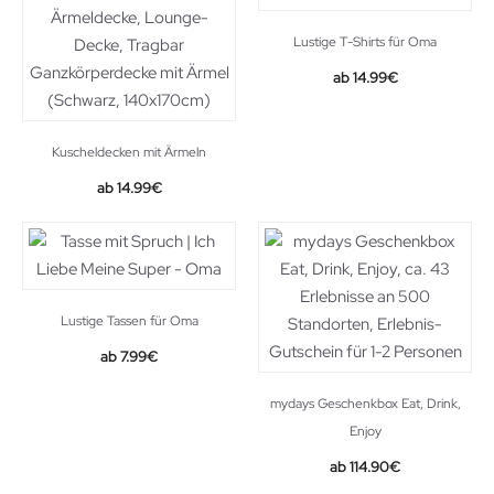
Lustige T-Shirts für Oma
14.99
€
Kuscheldecken mit Ärmeln
14.99
€
Lustige Tassen für Oma
Original
Current
7.99
€
price
price
was:
is:
mydays Geschenkbox Eat, Drink,
8.95€.
7.99€.
Enjoy
114.90
€