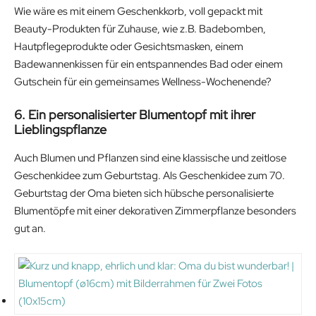
n
n
r
u
Wie wäre es mit einem Geschenkkorb, voll gepackt mit
a
t
i
r
Beauty-Produkten für Zuhause, wie z.B. Badebomben,
l
p
g
r
Hautpflegeprodukte oder Gesichtsmasken, einem
p
r
i
e
Badewannenkissen für ein entspannendes Bad oder einem
r
i
n
n
Gutschein für ein gemeinsames Wellness-Wochenende?
i
c
a
t
6. Ein personalisierter Blumentopf mit ihrer
c
e
l
p
Lieblingspflanze
e
i
p
r
w
s
r
i
Auch Blumen und Pflanzen sind eine klassische und zeitlose
a
:
i
c
Geschenkidee zum Geburtstag. Als Geschenkidee zum 70.
s
1
c
e
Geburtstag der Oma bieten sich hübsche personalisierte
:
7
e
i
Blumentöpfe mit einer dekorativen Zimmerpflanze besonders
3
.
w
s
gut an.
4
9
a
:
.
9
s
2
9
€
:
2
9
.
3
.
€
4
9