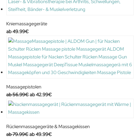
Kniemassagegeräte
49.99
€
Massagepistolen
O
C
56.99
€
42.99
€
r
u
i
r
g
r
i
e
Rückenmassagegeräte & Massagekissen
n
n
O
C
79.99
€
49.99
€