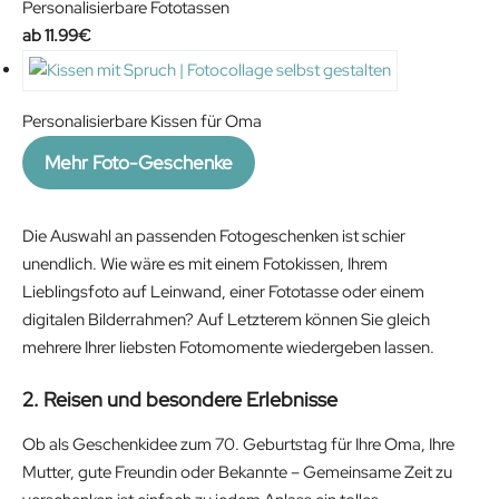
i
e
Personalisierbare Fototassen
n
n
11.99
€
a
t
l
p
p
r
Personalisierbare Kissen für Oma
r
i
Mehr Foto-Geschenke
i
c
c
e
e
i
Die Auswahl an passenden Fotogeschenken ist schier
w
s
unendlich. Wie wäre es mit einem Fotokissen, Ihrem
a
:
Lieblingsfoto auf Leinwand, einer Fototasse oder einem
s
7
digitalen Bilderrahmen? Auf Letzterem können Sie gleich
:
9
mehrere Ihrer liebsten Fotomomente wiedergeben lassen.
1
.
4
9
2. Reisen und besondere Erlebnisse
9
9
Ob als Geschenkidee zum 70. Geburtstag für Ihre Oma, Ihre
.
€
Mutter, gute Freundin oder Bekannte – Gemeinsame Zeit zu
9
.