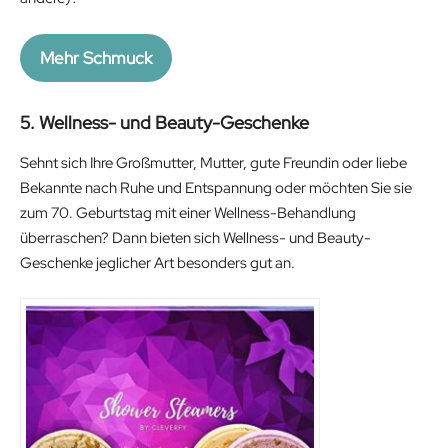
a
:
s
1
Mehr Schmuck
:
9
2
.
3
9
5. Wellness- und Beauty-Geschenke
.
9
Sehnt sich Ihre Großmutter, Mutter, gute Freundin oder liebe
9
€
Bekannte nach Ruhe und Entspannung oder möchten Sie sie
9
.
zum 70. Geburtstag mit einer Wellness-Behandlung
€
überraschen? Dann bieten sich Wellness- und Beauty-
.
Geschenke jeglicher Art besonders gut an.