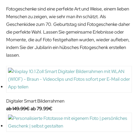
Fotogeschenke sind eine perfekte Art und Weise, einem lieben
Menschen zu zeigen, wie sehr man ihn schätzt. Als
Geschenkidee zum 70. Geburtstag sind Fotogeschenke daher
die perfekte Wahl. Lassen Sie gemeinsame Erlebnisse oder
Momente, die auf Foto festgehalten wurden, wieder aufleben,
indem Sie der Jubilarin ein hübsches Fotogeschenk erstellen
lassen.
Digitaler Smart Bilderrahmen
O
C
149.99
€
79.99
€
r
u
i
r
g
r