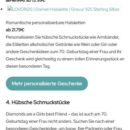
O
C
16.99
€
15.99
€
r
u
i
r
g
r
Romantische personalisierbare Halsketten
i
e
21.79
€
n
n
Personalisieren Sie hübsche Schmuckstücke wie Armbänder,
a
t
die Etiketten alkoholischer Getränke wie Wein oder Gin oder
l
p
andere Geschenkideen zum 70. Geburtstag einer Frau und Ihr
p
r
Geschenk wird gleichzeitig zu einem tollen Erinnerungsstück an
r
i
diesen besonderen Tag.
i
c
c
e
Mehr personalisierte Geschenke
e
i
w
s
a
:
4. Hübsche Schmuckstücke
s
1
Diamonds are a Girls best Friend – das ist auch am 70.
:
5
Geburtstag einer Frau nicht anders. Suchen Sie nach einer
1
.
besonderen Geschenkidee, um bspw. Ihre Partnerin oder Frau