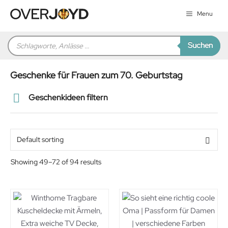
Zum
Menu
Inhalt
springen
Products
Suchen
search
Geschenke für Frauen zum 70. Geburtstag
Geschenkideen filtern
Preis
Alter
Showing 49–72 of 94 results
Geschlecht
Beziehung