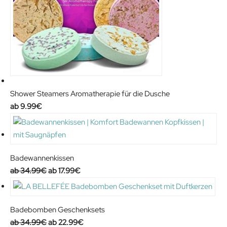
Shower Steamers Aromatherapie für die Dusche
9.99
€
Badewannenkissen
O
C
34.99
€
17.99
€
r
u
i
r
g
r
Badebomben Geschenksets
i
e
O
C
34.99
€
22.99
€