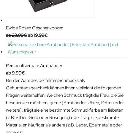
c
e
e
i
w
s
Ewige Rosen Geschenkboxen
a
:
O
C
23.99
€
19.99
€
s
4
r
u
:
4
i
r
9
.
g
r
9
9
i
e
.
9
Personalisierbare Armbänder
n
n
9
€
9.90
€
a
t
5
.
Bei der Wahl des perfekten Schmucks als
l
p
€
Geburtstagsgeschenk können Ihnen vielleicht die folgenden
p
r
.
Fragen weiterhelfen: Welchen Schmuck trägt die Frau, die Sie
r
i
beschenken möchten, gerne (Armbänder, Uhren, Ketten oder
i
c
weitere), trägt sie eine bestimmte Schmuckfarbe am liebsten
c
e
(z.B. Silber, Gold oder Roségold) oder trägt sie bestimmte
e
i
Materialien häufiger als andere (z.B. Leder, Edelmetalle oder
w
s
andere)?