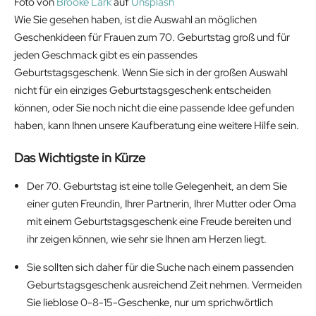
Foto von
Brooke Lark
auf
Unsplash
0
4
c
e
Wie Sie gesehen haben, ist die Auswahl an möglichen
.
€
e
i
Geschenkideen für Frauen zum 70. Geburtstag groß und für
9
.
w
s
jeden Geschmack gibt es ein passendes
9
a
:
Geburtstagsgeschenk. Wenn Sie sich in der großen Auswahl
€
s
2
nicht für ein einziges Geburtstagsgeschenk entscheiden
.
:
3
können, oder Sie noch nicht die eine passende Idee gefunden
2
.
haben, kann Ihnen unsere Kaufberatung eine weitere Hilfe sein.
9
1
.
9
Das Wichtigste in Kürze
9
€
Der 70. Geburtstag ist eine tolle Gelegenheit, an dem Sie
9
.
einer guten Freundin, Ihrer Partnerin, Ihrer Mutter oder Oma
€
mit einem Geburtstagsgeschenk eine Freude bereiten und
.
ihr zeigen können, wie sehr sie Ihnen am Herzen liegt.
Sie sollten sich daher für die Suche nach einem passenden
Geburtstagsgeschenk ausreichend Zeit nehmen. Vermeiden
Sie lieblose 0-8-15-Geschenke, nur um sprichwörtlich