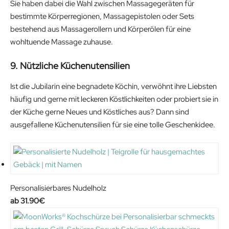
a
t
r
u
Sie haben dabei die Wahl zwischen Massagegeräten für
l
p
i
r
bestimmte Körperregionen, Massagepistolen oder Sets
p
r
g
r
bestehend aus Massagerollern und Körperölen für eine
r
i
i
e
wohltuende Massage zuhause.
i
c
n
n
9. Nützliche Küchenutensilien
c
e
a
t
e
i
l
p
Ist die Jubilarin eine begnadete Köchin, verwöhnt ihre Liebsten
w
s
p
r
häufig und gerne mit leckeren Köstlichkeiten oder probiert sie in
a
:
r
i
der Küche gerne Neues und Köstliches aus? Dann sind
s
4
i
c
ausgefallene Küchenutensilien für sie eine tolle Geschenkidee.
:
2
c
e
5
.
e
i
6
9
w
s
.
9
a
:
9
€
s
4
Personalisierbares Nudelholz
9
.
:
9
31.90
€
€
7
.
.
9
9