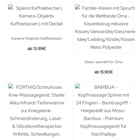
Kamera-Objektiv-Kaffeetassen
Original
Current
13.99
€
price
price
was:
is:
Kissen speziell für Oma
19.99€.
13.99€.
15.90
€