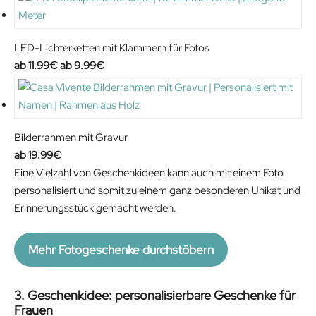
i
r
g
r
i
e
LED-Lichterketten mit Klammern für Fotos
n
n
O
C
11.99
€
9.99
€
a
t
r
u
l
p
i
r
p
r
g
r
r
i
i
e
Bilderrahmen mit Gravur
i
c
n
n
19.99
€
c
e
a
t
Eine Vielzahl von Geschenkideen kann auch mit einem Foto
e
i
l
p
personalisiert und somit zu einem ganz besonderen Unikat und
w
s
p
r
Erinnerungsstück gemacht werden.
a
:
r
i
s
7
i
c
Mehr Fotogeschenke durchstöbern
:
9
c
e
1
.
e
i
4
9
w
s
3. Geschenkidee: personalisierbare Geschenke für
Frauen
9
9
a
: