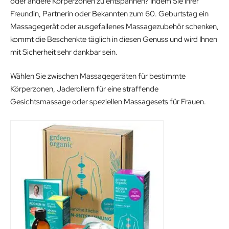
oder andere Körperzonen zu entspannen? Indem Sie Ihrer
w
s
Freundin, Partnerin oder Bekannten zum 60. Geburtstag ein
a
:
Massagegerät oder ausgefallenes Massagezubehör schenken,
s
1
kommt die Beschenkte täglich in diesen Genuss und wird Ihnen
:
1
mit Sicherheit sehr dankbar sein.
1
.
2
0
Wählen Sie zwischen Massagegeräten für bestimmte
.
0
Körperzonen, Jaderollern für eine straffende
0
€
Gesichtsmassage oder speziellen Massagesets für Frauen.
0
.
€
.