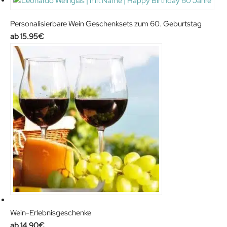
.
9
9
.
9
Personalisierbare Wein Geschenksets zum 60. Geburtstag
9
€
15.95
€
9
.
€
.
Wein-Erlebnisgeschenke
14.90
€