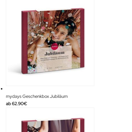
.
:
3
2
.
9
1
.
9
9
€
9
.
€
.
mydays Geschenkbox Jubiläum
62.90
€