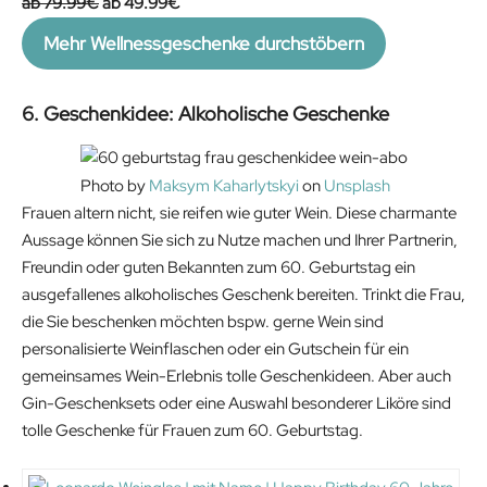
O
C
79.99
€
49.99
€
a
t
r
u
Mehr Wellnessgeschenke durchstöbern
l
p
i
r
p
r
g
r
r
i
i
e
6. Geschenkidee: Alkoholische Geschenke
i
c
n
n
c
e
a
t
Photo by
Maksym Kaharlytskyi
on
Unsplash
e
i
l
p
Frauen altern nicht, sie reifen wie guter Wein. Diese charmante
w
s
p
r
Aussage können Sie sich zu Nutze machen und Ihrer Partnerin,
a
:
r
i
Freundin oder guten Bekannten zum 60. Geburtstag ein
s
1
i
c
ausgefallenes alkoholisches Geschenk bereiten. Trinkt die Frau,
:
6
c
e
die Sie beschenken möchten bspw. gerne Wein sind
2
.
e
i
personalisierte Weinflaschen oder ein Gutschein für ein
4
9
w
s
gemeinsames Wein-Erlebnis tolle Geschenkideen. Aber auch
.
9
a
:
Gin-Geschenksets oder eine Auswahl besonderer Liköre sind
9
€
s
4
tolle Geschenke für Frauen zum 60. Geburtstag.
9
.
:
9
€
7
.