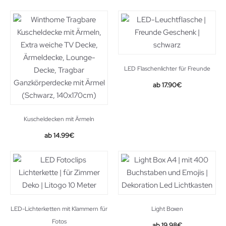
LED Flaschenlichter für Freunde
17.90
€
Kuscheldecken mit Ärmeln
14.99
€
LED-Lichterketten mit Klammern für
Light Boxen
Fotos
Original
Current
19.98
€