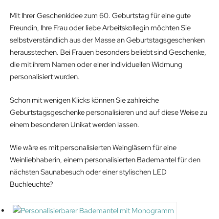
.
€
s
9
Mit Ihrer Geschenkidee zum 60. Geburtstag für eine gute
9
.
:
.
Freundin, Ihre Frau oder liebe Arbeitskollegin möchten Sie
9
1
9
selbstverständlich aus der Masse an Geburtstagsgeschenken
€
1
9
herausstechen. Bei Frauen besonders beliebt sind Geschenke,
.
.
€
die mit ihrem Namen oder einer individuellen Widmung
9
.
personalisiert wurden.
9
€
Schon mit wenigen Klicks können Sie zahlreiche
.
Geburtstagsgeschenke personalisieren und auf diese Weise zu
einem besonderen Unikat werden lassen.
Wie wäre es mit personalisierten Weingläsern für eine
Weinliebhaberin, einem personalisierten Bademantel für den
nächsten Saunabesuch oder einer stylischen LED
Buchleuchte?