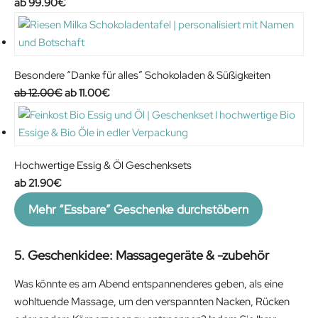
99.90
€
Besondere “Danke für alles” Schokoladen & Süßigkeiten
O
C
12.00
€
11.00
€
r
u
i
r
g
r
i
e
Hochwertige Essig & Öl Geschenksets
n
n
21.90
€
a
t
Mehr “Essbare” Geschenke durchstöbern
l
p
p
r
r
i
5. Geschenkidee: Massagegeräte & -zubehör
i
c
Was könnte es am Abend entspannenderes geben, als eine
c
e
wohltuende Massage, um den verspannten Nacken, Rücken
e
i