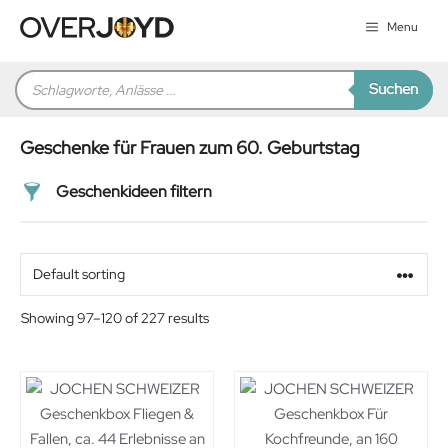
Zum
Menu
Inhalt
springen
Products
Suchen
search
Geschenke für Frauen zum 60. Geburtstag
Geschenkideen filtern
Preis
Alter
Showing 97–120 of 227 results
Geschlecht
Beziehung