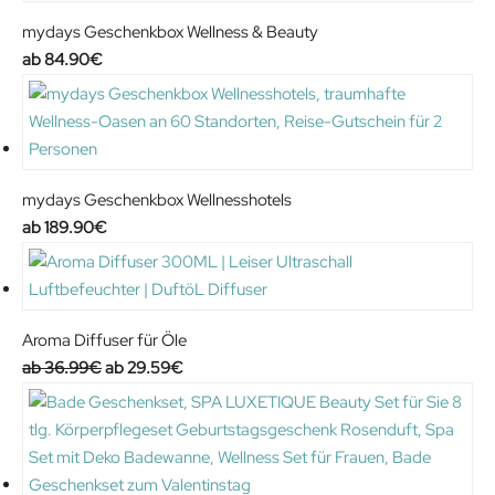
mydays Geschenkbox Wellness & Beauty
84.90
€
mydays Geschenkbox Wellnesshotels
189.90
€
Aroma Diffuser für Öle
O
C
36.99
€
29.59
€
r
u
i
r
g
r
i
e