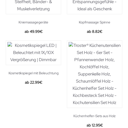
Kniemassagegeräte
Kopfmassage Spinne
Original
Current
49.99
€
8.82
€
price
price
was:
is:
14.90€.
8.82€.
Kosmetikspiegel mit Beleuchtung
22.99
€
Küchenhelfer-Sets aus Holz
12.95
€