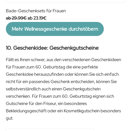
n
n
a
t
Bade-Geschenksets für Frauen
l
p
O
C
29.99
€
23.19
€
p
r
r
u
Mehr Wellnessgeschenke durchstöbern
r
i
i
r
i
c
g
r
c
e
i
e
10. Geschenkidee: Geschenkgutscheine
e
i
n
n
Fällt es Ihnen schwer, aus den verschiedenen Geschenkideen
w
s
a
t
für Frauen zum 60. Geburtstag die eine perfekte
a
:
l
p
Geschenkidee herauszufinden oder können Sie sich einfach
s
2
p
r
nicht für ein passendes Geschenk entscheiden, können Sie
:
9
r
i
selbstverständlich auch einen Geschenkgutschein
3
.
i
c
verschenken. Für Frauen zum 60. Geburtstag eignen sich
6
5
c
e
Gutscheine für den Friseur, ein besonderes
.
9
e
i
Bekleidungsgeschäft oder ein Kosmetikgutschein besonders
9
€
w
s
gut.
9
.
a
:
€
s
2