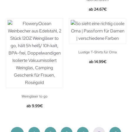
24.67
€
Lustige T-Shirts für Oma
14.99
€
Weingläser to go
9.99
€