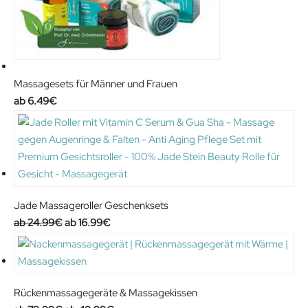
Massagesets für Männer und Frauen
6.49
€
Jade Massageroller Geschenksets
O
C
24.99
€
16.99
€
r
u
i
r
g
r
i
e
Rückenmassagegeräte & Massagekissen
n
n