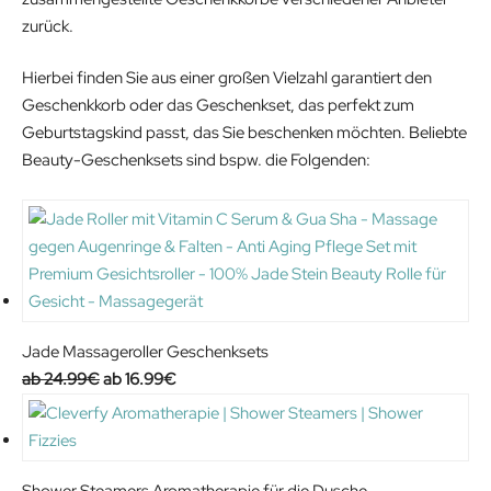
zurück.
Hierbei finden Sie aus einer großen Vielzahl garantiert den
Geschenkkorb oder das Geschenkset, das perfekt zum
Geburtstagskind passt, das Sie beschenken möchten. Beliebte
Beauty-Geschenksets sind bspw. die Folgenden:
Jade Massageroller Geschenksets
O
C
24.99
€
16.99
€
r
u
i
r
g
r
i
e
Shower Steamers Aromatherapie für die Dusche