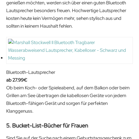
genießen möchten, werden sich über einen guten Bluetooth
:
9
c
e
Lautsprecher besonders freuen. Hochwertige Lautsprecher
3
.
e
i
kosten heute kein Vermögen mehr, sehen stylisch aus und
6
5
w
s
sollten in keinem Haushalt fehlen.
.
9
a
:
9
€
s
1
9
.
:
3
€
1
.
.
6
9
.
9
Bluetooth-Lautsprecher
9
€
27.99
€
9
.
Ob beim Koch- oder Spieleabend, auf dem Balkon oder beim
€
Grillen am See übertragen die kabellosen Geräte von jedem
.
Bluetooth-fähigen Gerät und sorgen für perfekten
Klanggenuss.
5. Bucket-List-Bücher für Frauen
Sind Sie auf der Suche nach einem Geburtstagsgeschenk zum