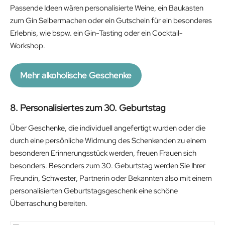
Passende Ideen wären personalisierte Weine, ein Baukasten
g
r
zum Gin Selbermachen oder ein Gutschein für ein besonderes
i
e
Erlebnis, wie bspw. ein Gin-Tasting oder ein Cocktail-
n
n
Workshop.
a
t
l
p
p
r
Mehr alkoholische Geschenke
r
i
i
c
8. Personalisiertes zum 30. Geburtstag
c
e
e
i
Über Geschenke, die individuell angefertigt wurden oder die
w
s
durch eine persönliche Widmung des Schenkenden zu einem
a
:
besonderen Erinnerungsstück werden, freuen Frauen sich
s
4
besonders. Besonders zum 30. Geburtstag werden Sie Ihrer
:
2
Freundin, Schwester, Partnerin oder Bekannten also mit einem
4
.
personalisierten Geburtstagsgeschenk eine schöne
9
5
Überraschung bereiten.
.
1
9
€