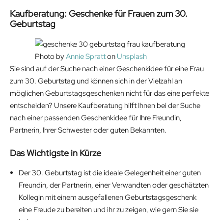
i
c
.
Kaufberatung: Geschenke für Frauen zum 30.
c
e
Geburtstag
e
i
w
s
a
:
Photo by
Annie Spratt
on
Unsplash
s
2
Sie sind auf der Suche nach einer Geschenkidee für eine Frau
:
3
zum 30. Geburtstag und können sich in der Vielzahl an
2
.
möglichen Geburtstagsgeschenken nicht für das eine perfekte
9
1
entscheiden? Unsere Kaufberatung hilft Ihnen bei der Suche
.
9
nach einer passenden Geschenkidee für Ihre Freundin,
9
€
Partnerin, Ihrer Schwester oder guten Bekannten.
9
.
€
Das Wichtigste in Kürze
.
Der 30. Geburtstag ist die ideale Gelegenheit einer guten
Freundin, der Partnerin, einer Verwandten oder geschätzten
Kollegin mit einem ausgefallenen Geburtstagsgeschenk
eine Freude zu bereiten und ihr zu zeigen, wie gern Sie sie