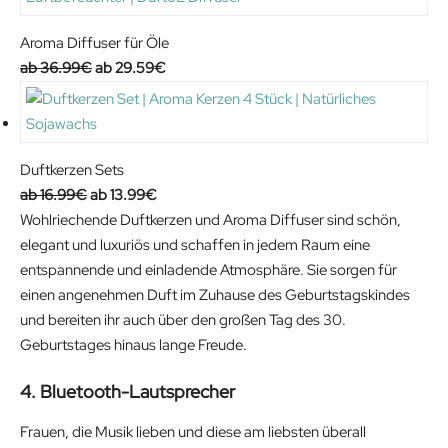
Aroma Diffuser für Öle
O
C
36.99
€
29.59
€
r
u
i
r
g
r
i
e
Duftkerzen Sets
n
n
O
C
16.99
€
13.99
€
a
t
r
u
Wohlriechende Duftkerzen und Aroma Diffuser sind schön,
l
p
i
r
elegant und luxuriös und schaffen in jedem Raum eine
p
r
g
r
entspannende und einladende Atmosphäre. Sie sorgen für
r
i
i
e
einen angenehmen Duft im Zuhause des Geburtstagskindes
i
c
n
n
und bereiten ihr auch über den großen Tag des 30.
c
e
a
t
Geburtstages hinaus lange Freude.
e
i
l
p
4. Bluetooth-Lautsprecher
w
s
p
r
a
:
r
i
Frauen, die Musik lieben und diese am liebsten überall
s
2
i
c