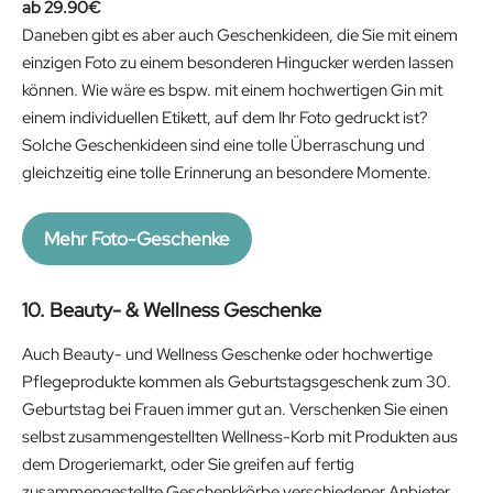
i
c
29.90
€
c
e
Daneben gibt es aber auch Geschenkideen, die Sie mit einem
e
i
einzigen Foto zu einem besonderen Hingucker werden lassen
w
s
können. Wie wäre es bspw. mit einem hochwertigen Gin mit
a
:
einem individuellen Etikett, auf dem Ihr Foto gedruckt ist?
s
1
Solche Geschenkideen sind eine tolle Überraschung und
:
2
gleichzeitig eine tolle Erinnerung an besondere Momente.
1
.
9
7
Mehr Foto-Geschenke
.
4
9
€
9
.
10. Beauty- & Wellness Geschenke
€
Auch Beauty- und Wellness Geschenke oder hochwertige
.
Pflegeprodukte kommen als Geburtstagsgeschenk zum 30.
Geburtstag bei Frauen immer gut an. Verschenken Sie einen
selbst zusammengestellten Wellness-Korb mit Produkten aus
dem Drogeriemarkt, oder Sie greifen auf fertig
zusammengestellte Geschenkkörbe verschiedener Anbieter