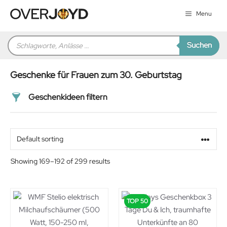
Zum
Menu
Inhalt
springen
Products
Suchen
search
Geschenke für Frauen zum 30. Geburtstag
Geschenkideen filtern
Preis
Alter
Showing 169–192 of 299 results
Geschlecht
TOP 50
Beziehung