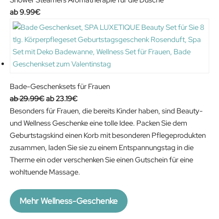
n
n
9.99
€
a
t
l
p
p
r
r
i
i
c
c
e
Bade-Geschenksets für Frauen
e
i
O
C
29.99
€
23.19
€
w
s
r
u
Besonders für Frauen, die bereits Kinder haben, sind Beauty-
a
:
i
r
und Wellness Geschenke eine tolle Idee. Packen Sie dem
s
1
g
r
Geburtstagskind einen Korb mit besonderen Pflegeprodukten
:
6
i
e
zusammen, laden Sie sie zu einem Entspannungstag in die
2
.
n
n
Therme ein oder verschenken Sie einen Gutschein für eine
4
9
a
t
wohltuende Massage.
.
9
l
p
9
€
p
r
Mehr Wellness-Geschenke
9
.
r
i
€