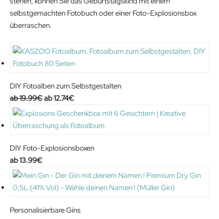
stehen, können Sie das Geburtstagskind mit einem
selbstgemachten Fotobuch oder einer Foto-Explosionsbox
überraschen.
DIY Fotoalben zum Selbstgestalten
O
C
19.99
€
12.74
€
r
u
i
r
g
r
i
e
DIY Foto-Explosionsboxen
n
n
13.99
€
a
t
l
p
p
r
r
i
Personalisierbare Gins