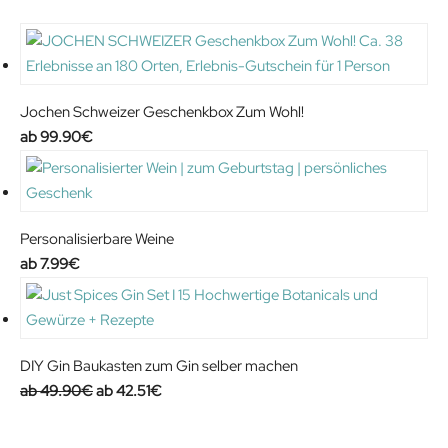
Jochen Schweizer Geschenkbox Zum Wohl!
99.90
€
Personalisierbare Weine
7.99
€
DIY Gin Baukasten zum Gin selber machen
O
C
49.90
€
42.51
€
r
u
i
r