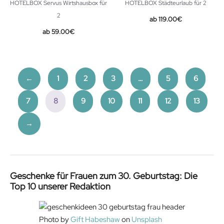
HOTELBOX Servus Wirtshausbox für
HOTELBOX Städteurlaub für 2
2
119.00
€
59.00
€
←
1
2
3
…
5
6
7
8
9
10
11
12
13
→
Geschenke für Frauen zum 30. Geburtstag: Die
Top 10 unserer Redaktion
Photo by
Gift Habeshaw
on
Unsplash